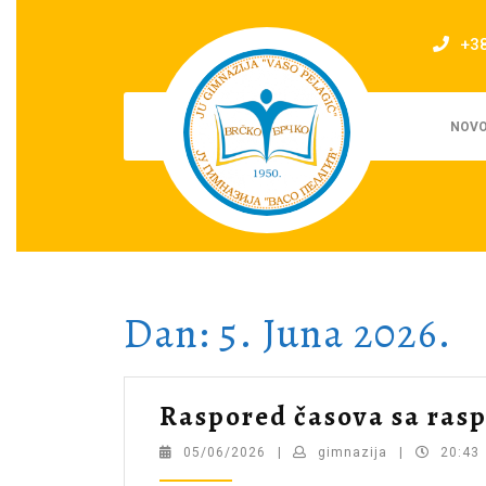
Skip
to
+3
content
NOVO
Dan:
5. Juna 2026.
Raspored časova sa rasp
05/06/2026
gimnazija
05/06/2026
|
gimnazija
|
20:43