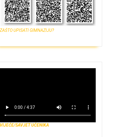
ZAŠTO UPISATI GIMNAZIJU?
VIJEĆE/SAVJET UČENIKA