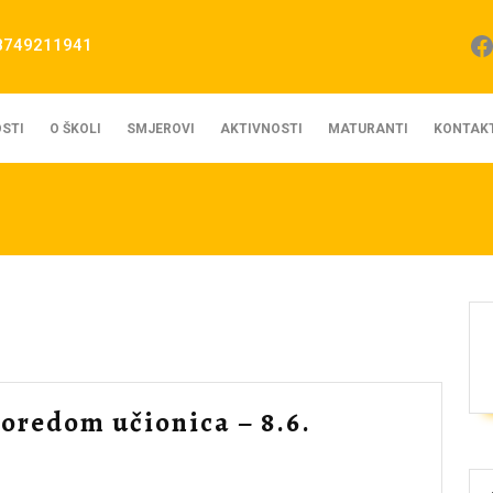
Fa
8749211941
STI
O ŠKOLI
SMJEROVI
AKTIVNOSTI
MATURANTI
KONTAK
Raspored
oredom učionica – 8.6.
časova
sa