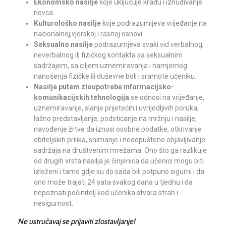
Ekonomsko nasilje
koje uključuje krađu i iznuđivanje
novca.
Kulturološko nasilje
koje podrazumijeva vrijeđanje na
nacionalnoj,vjerskoj i rasnoj osnovi.
Seksualno nasilje
podrazumjeva svaki vid verbalnog,
neverbalnog ili fizičkog kontakta sa seksualnim
sadržajem, sa ciljem uznemiravanja i namjernog
nanošenja fizičke ili duševne boli i sramote učeniku.
Nasilje putem zloupotrebe informacijsko-
komunikacijskih tehnologija
se odnosi na vrijeđanje,
uznemiravanje, slanje prijetećih i uvrijedljivih poruka,
lažno predstavljanje, podsticanje na mržnju i nasilje,
navođenje žrtve da iznosi osobne podatke, otkrivanje
obiteljskih prilika, snimanje i nedopušteno objavljivanje
sadržaja na društvenim mrežama. Ono što ga razlikuje
od drugih vrsta nasilja je činjenica da učenici mogu biti
izloženi i tamo gdje su do sada bili potpuno sigurni i da
ono može trajati 24 sata svakog dana u tjednu i da
nepoznati počinitelj kod učenika stvara strah i
nesigurnost.
Ne ustručavaj se prijaviti zlostavljanje!