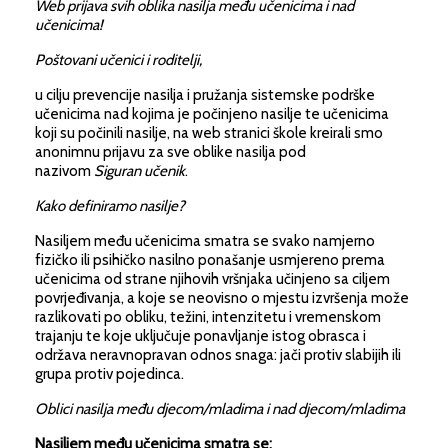
Web prijava svih oblika nasilja među učenicima i nad
učenicima!
Poštovani učenici i roditelji,
u cilju prevencije nasilja i pružanja sistemske podrške
učenicima nad kojima je počinjeno nasilje te učenicima
koji su počinili nasilje, na web stranici škole kreirali smo
anonimnu prijavu za sve oblike nasilja pod
nazivom
Siguran učenik
.
Kako definiramo nasilje?
Nasiljem među učenicima smatra se svako namjerno
fizičko ili psihičko nasilno ponašanje usmjereno prema
učenicima od strane njihovih vršnjaka učinjeno sa ciljem
povrjeđivanja, a koje se neovisno o mjestu izvršenja može
razlikovati po obliku, težini, intenzitetu i vremenskom
trajanju te koje uključuje ponavljanje istog obrasca i
održava neravnopravan odnos snaga: jači protiv slabijih ili
grupa protiv pojedinca.
Oblici nasilja među djecom/mladima i nad djecom/mladima
Nasiljem među učenicima smatra se: