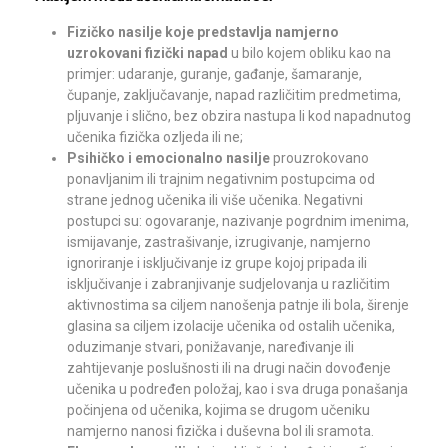
Fizičko nasilje koje predstavlja namjerno
uzrokovani fizički napad
u bilo kojem obliku kao na
primjer: udaranje, guranje, gađanje, šamaranje,
čupanje, zaključavanje, napad različitim predmetima,
pljuvanje i slično, bez obzira nastupa li kod napadnutog
učenika fizička ozljeda ili ne;
Psihičko i emocionalno nasilje
prouzrokovano
ponavljanim ili trajnim negativnim postupcima od
strane jednog učenika ili više učenika. Negativni
postupci su: ogovaranje, nazivanje pogrdnim imenima,
ismijavanje, zastrašivanje, izrugivanje, namjerno
ignoriranje i isključivanje iz grupe kojoj pripada ili
isključivanje i zabranjivanje sudjelovanja u različitim
aktivnostima sa ciljem nanošenja patnje ili bola, širenje
glasina sa ciljem izolacije učenika od ostalih učenika,
oduzimanje stvari, ponižavanje, naređivanje ili
zahtijevanje poslušnosti ili na drugi način dovođenje
učenika u podređen položaj, kao i sva druga ponašanja
počinjena od učenika, kojima se drugom učeniku
namjerno nanosi fizička i duševna bol ili sramota.