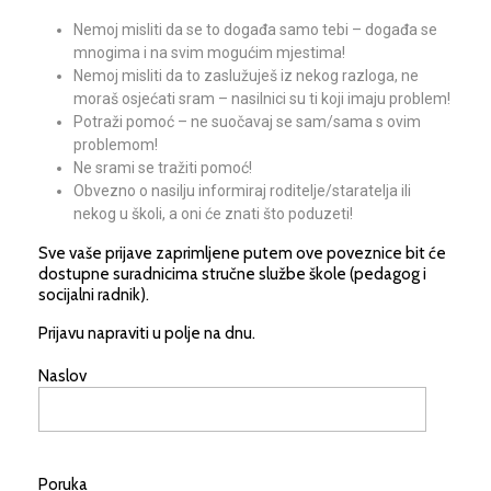
Nemoj misliti da se to događa samo tebi – događa se
mnogima i na svim mogućim mjestima!
Nemoj misliti da to zaslužuješ iz nekog razloga, ne
moraš osjećati sram – nasilnici su ti koji imaju problem!
Potraži pomoć – ne suočavaj se sam/sama s ovim
problemom!
Ne srami se tražiti pomoć!
Obvezno o nasilju informiraj roditelje/staratelja ili
nekog u školi, a oni će znati što poduzeti!
Sve vaše prijave zaprimljene putem ove poveznice bit će
dostupne suradnicima stručne službe škole (pedagog i
socijalni radnik).
Prijavu napraviti u polje na dnu.
Naslov
Poruka