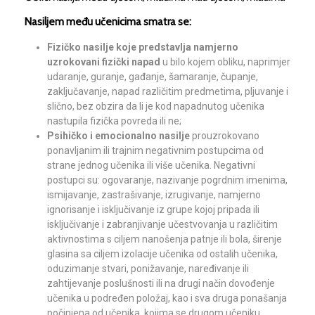
Nasiljem među učenicima smatra se:
Fizičko nasilje koje predstavlja namjerno
uzrokovani fizički napad
u bilo kojem obliku, naprimjer
udaranje, guranje, gađanje, šamaranje, čupanje,
zaključavanje, napad različitim predmetima, pljuvanje i
slično, bez obzira da li je kod napadnutog učenika
nastupila fizička povreda ili ne;
Psihičko i emocionalno nasilje
prouzrokovano
ponavljanim ili trajnim negativnim postupcima od
strane jednog učenika ili više učenika. Negativni
postupci su: ogovaranje, nazivanje pogrdnim imenima,
ismijavanje, zastrašivanje, izrugivanje, namjerno
ignorisanje i isključivanje iz grupe kojoj pripada ili
isključivanje i zabranjivanje učestvovanja u različitim
aktivnostima s ciljem nanošenja patnje ili bola, širenje
glasina sa ciljem izolacije učenika od ostalih učenika,
oduzimanje stvari, ponižavanje, naređivanje ili
zahtijevanje poslušnosti ili na drugi način dovođenje
učenika u podređen položaj, kao i sva druga ponašanja
počinjena od učenika, kojima se drugom učeniku