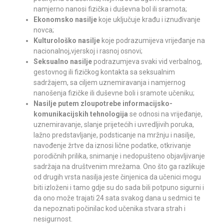
namjerno nanosi fizička i duševna bol ili sramota;
Ekonomsko nasilje
koje uključuje krađu i iznuđivanje
novca;
Kulturološko nasilje
koje podrazumijeva vrijeđanje na
nacionalnoj,vjerskoj i rasnoj osnovi;
Seksualno nasilje
podrazumjeva svaki vid verbalnog,
gestovnog ili fizičkog kontakta sa seksualnim
sadržajem, sa ciljem uznemiravanja i namjernog
nanošenja fizičke ili duševne boli i sramote učeniku;
Nasilje putem zloupotrebe informacijsko-
komunikacijskih tehnologija
se odnosi na vrijeđanje,
uznemiravanje, slanje prijetećih i uvredljivih poruka,
lažno predstavljanje, podsticanje na mržnju i nasilje,
navođenje žrtve da iznosi lične podatke, otkrivanje
porodičnih prilika, snimanje i nedopušteno objavljivanje
sadržaja na društvenim mrežama. Ono što ga razlikuje
od drugih vrsta nasilja jeste činjenica da učenici mogu
biti izloženi i tamo gdje su do sada bili potpuno sigurni i
da ono može trajati 24 sata svakog dana u sedmici te
da nepoznati počinilac kod učenika stvara strah i
nesigurnost.