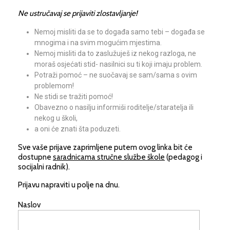
Ne ustručavaj se prijaviti zlostavljanje!
Nemoj misliti da se to događa samo tebi – događa se
mnogima i na svim mogućim mjestima.
Nemoj misliti da to zaslužuješ iz nekog razloga, ne
moraš osjećati stid- nasilnici su ti koji imaju problem.
Potraži pomoć – ne suočavaj se sam/sama s ovim
problemom!
Ne stidi se tražiti pomoć!
Obavezno o nasilju informiši roditelje/staratelja ili
nekog u školi,
a oni će znati šta poduzeti.
Sve vaše prijave zaprimljene putem ovog linka bit će
dostupne
saradnicama stručne službe škole
(pedagog i
socijalni radnik).
Prijavu napraviti u polje na dnu.
Naslov