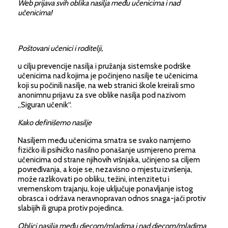
Web prijava svih oblika nasilja među učenicima i nad
učenicima!
Poštovani učenici i roditelji,
u cilju prevencije nasilja i pružanja sistemske podrške
učenicima nad kojima je počinjeno nasilje te učenicima
koji su počinili nasilje, na web stranici škole kreirali smo
anonimnu prijavu za sve oblike nasilja pod nazivom
„Siguran učenik“.
Kako definišemo nasilje
Nasiljem među učenicima smatra se svako namjerno
fizičko ili psihičko nasilno ponašanje usmjereno prema
učenicima od strane njihovih vršnjaka, učinjeno sa ciljem
povređivanja, a koje se, nezavisno o mjestu izvršenja,
može razlikovati po obliku, težini, intenzitetu i
vremenskom trajanju, koje uključuje ponavljanje istog
obrasca i održava neravnopravan odnos snaga-jači protiv
slabijih ili grupa protiv pojedinca.
Oblici nasilja među djecom/mladima i nad djecom/mladima