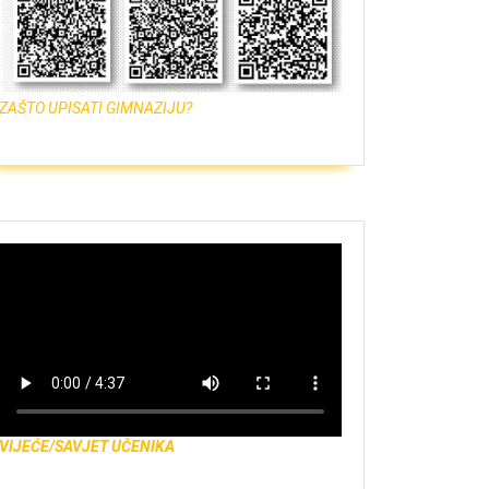
ZAŠTO UPISATI GIMNAZIJU?
VIJEĆE/SAVJET UČENIKA