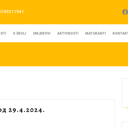
Fa
8749211941
STI
O ŠKOLI
SMJEROVI
AKTIVNOSTI
MATURANTI
KONTAK
Рaспoрeд
д 29.4.2024.
чaсoвa
вaжи