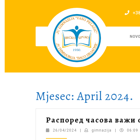
Skip
to
+3
content
NOVO
Mjesec:
April 2024.
Рaспoрeд чaсoвa вaжи o
26/04/2024
gimnazija
26/04/2024
|
gimnazija
|
06:09