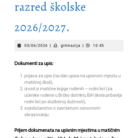
razred školske
2026/2027.
03/06/2026
gimnazija
03/06/2026
|
gimnazija
|
10:45
Dokumenti za upis:
prijava za upis (na dan upisa na upisnom mjestu u
matičnoj školi),
izvod iz matične knjige rođenih – rodni list (za
učenike rođene u Brčko distriktu BiH škola pribavlja
rodni list po službenoj dužnosti),
svjedočanstvo o završenom osnovnom
obrazovanju.
Prijem dokumenata na upisnim mjestima u matičnim