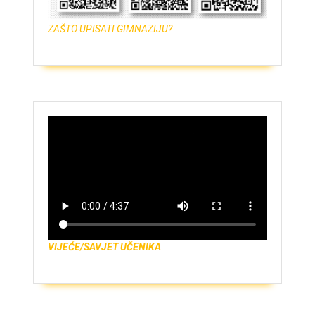
ZAŠTO UPISATI GIMNAZIJU?
VIJEĆE/SAVJET UČENIKA