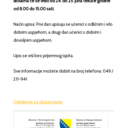
školama će se vršiti od 24. do 25. juna tekuće godine
od 8.00 do 15.00 sati.
Način upisa: Prvi dan upisuju se učenici s odličnim i vrlo
dobrim uspjehom, a drugi dan učenici s dobrim i
dovoljnim uspjehom.
Upis se vrši bez prijemnog ispita.
Sve informacije možete dobiti na broj telefona: 049 /
211-941
Odjeljenje za obrazovanje