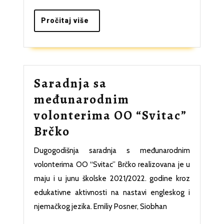
Pročitaj
Pročitaj više
više
Saradnja sa
međunarodnim
volonterima OO “Svitac”
Saradnja
Brčko
sa
Dugogodišnja saradnja s međunarodnim
međunarodnim
volonterima OO “Svitac” Brčko realizovana je u
volonterima
maju i u junu školske 2021/2022. godine kroz
OO
edukativne aktivnosti na nastavi engleskog i
njemačkog jezika. Emiliy Posner, Siobhan
“Svitac”