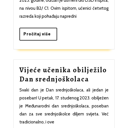
2025. godine, održan je usmeni dio DSD II ispita,
Njemačka
na nivou B2/ C1. Ovim ispitom, učenici četvrtog
jezička
razreda koji pohađaju napredni
diploma
2
Pročitaj
Pročitaj više
više
Vijeće učenika obilježilo
Vijeće
Dan srednjoškolaca
učenika
Svaki dan je Dan srednjoškolaca, ali jedan je
obilježilo
poseban! U petak, 17. studenog 2023. obilježen
Dan
je Međunarodni dan srednjoškolaca, poseban
srednjoško
dan za sve srednjoškolce diljem svijeta. Već
tradicionalno, i ove