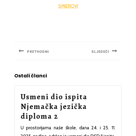
SMJEROVI
Navigacija
članaka
PRETHODNI
SLJEDEĆI
Previous
Next
post:
post:
Ostali članci
Usmeni dio ispita
Njemačka jezička
Usmeni
diploma 2
dio
U prostorijama naše škole, dana 24. i 25. 11.
ispita