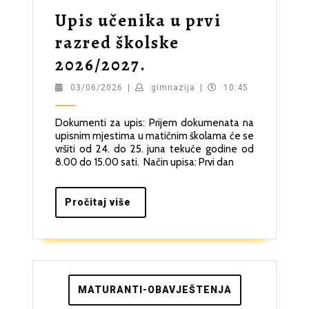
Upis učenika u prvi
razred školske
Upis
2026/2027.
učenika
03/06/2026
gimnazija
03/06/2026
|
gimnazija
|
10:45
u
Dokumenti za upis: Prijem dokumenata na
prvi
upisnim mjestima u matičnim školama će se
razred
vršiti od 24. do 25. juna tekuće godine od
8.00 do 15.00 sati. Način upisa: Prvi dan
školske
2026/2027.
Pročitaj
Pročitaj više
više
MATURANTI-OBAVJEŠTENJA