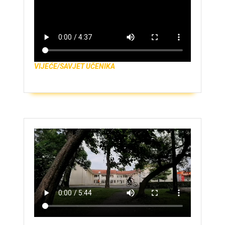
VIJEĆE/SAVJET UČENIKA
ZAŠTO UPISATI GIMNAZIJU?