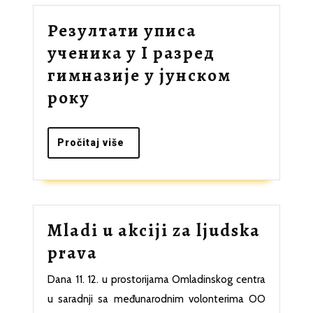
Резултати уписа
ученика у I разред
гимназије у јунском
Резултати
року
уписа
ученика
Pročitaj
Pročitaj više
više
у
I
разред
Mladi u akciji za ljudska
гимназије
Mladi
prava
у
u
јунском
Dana 11. 12. u prostorijama Omladinskog centra
akciji
року
u saradnji sa međunarodnim volonterima OO