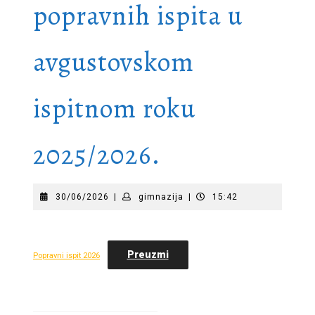
popravnih ispita u
avgustovskom
ispitnom roku
2025/2026.
30/06/2026
gimnazija
30/06/2026
|
gimnazija
|
15:42
Preuzmi
Popravni ispit 2026
Navigacija