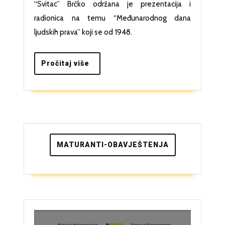
za
“Svitac” Brčko održana je prezentacija i
ljudska
radionica na temu “Međunarodnog dana
ljudskih prava” koji se od 1948.
prava
Pročitaj
Pročitaj više
više
MATURANTI-OBAVJEŠTENJA