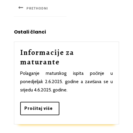
članaka
PRETHODNI
Previous
post:
Ostali članci
Informacije za
Informacije
maturante
za
Polaganje maturskog ispita počinje u
maturante
ponedjeljak 2.6.2025. godine a završava se u
srijedu 4.6.2025. godine.
Pročitaj
Pročitaj više
više