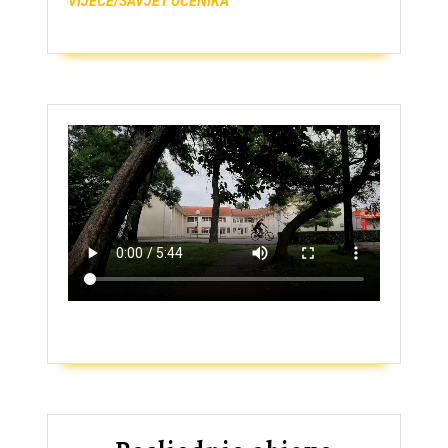
VIJEĆE/SAVJET UČENIKA
ZAŠTO UPISATI GIMNAZIJU?