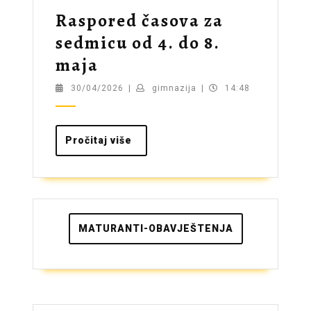
Raspored časova za
sedmicu od 4. do 8.
Raspored
maja
časova
30/04/2026
gimnazija
30/04/2026
|
gimnazija
|
14:48
za
sedmicu
Pročitaj
Pročitaj više
od
više
4.
do
8.
MATURANTI-OBAVJEŠTENJA
maja