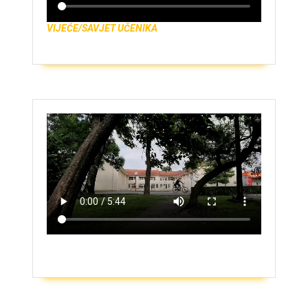
VIJEĆE/SAVJET UČENIKA
ZAŠTO UPISATI GIMNAZIJU?