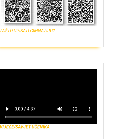
ZAŠTO UPISATI GIMNAZIJU?
VIJEĆE/SAVJET UČENIKA