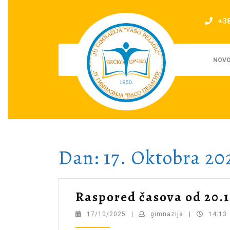
Skip
to
+3
content
NOVO
Dan:
17. Oktobra 20
Raspored časova od 20.1
17/10/2025
gimnazija
17/10/2025
|
gimnazija
|
14:13