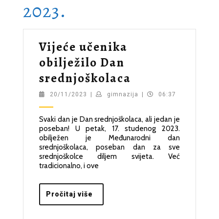
2023.
Vijeće učenika
obilježilo Dan
Vijeće
srednjoškolaca
učenika
20/11/2023
gimnazija
20/11/2023
|
gimnazija
|
06:37
obilježilo
Svaki dan je Dan srednjoškolaca, ali jedan je
Dan
poseban! U petak, 17. studenog 2023.
srednjoškolac
obilježen je Međunarodni dan
srednjoškolaca, poseban dan za sve
srednjoškolce diljem svijeta. Već
tradicionalno, i ove
Pročitaj
Pročitaj više
više