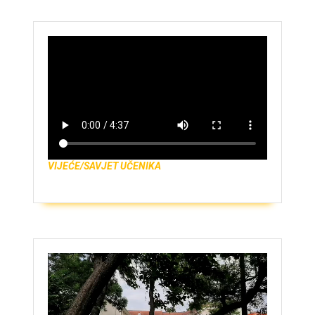
VIJEĆE/SAVJET UČENIKA