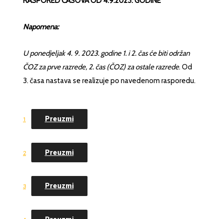
RASPORED ČASOVA OD 4.9.2023. GODINE
Napomena:
U ponedjeljak 4. 9. 2023. godine 1. i 2. čas će biti održan
ČOZ za prve razrede, 2. čas (ČOZ) za ostale razrede
. Od
3. časa nastava se realizuje po navedenom rasporedu.
Preuzmi
1
Preuzmi
2
Preuzmi
3