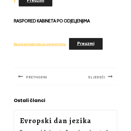
Preuzmi
4
RASPORED KABINETA PO ODJELJENJIMA
Preuzmi
Raspored-kabineta-po-odjeljenjiima
Navigacija
članaka
PRETHODNI
SLJEDEĆI
Previous
Next
post:
post:
Ostali članci
Evropski
Evropski dan jezika
dan