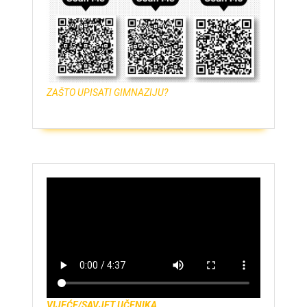
ZAŠTO UPISATI GIMNAZIJU?
VIJEĆE/SAVJET UČENIKA