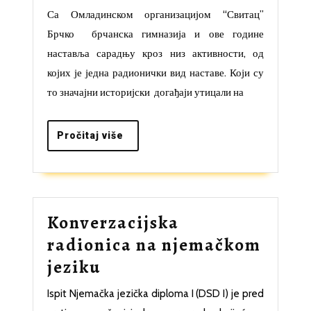
с
Са Омладинском организацијом “Свитац”
међународним
Брчко брчанска гимназија и ове године
волонтерима
наставља сарадњу кроз низ активности, од
поводом
којих је једна радионички вид наставе. Који су
то значајни историјски догађаји утицали на
Дана
њемачког
Pročitaj
Pročitaj više
јединства
više
Konverzacijska
radionica na njemačkom
Konverzacijska
jeziku
radionica
Ispit Njemačka jezička diploma I (DSD I) je pred