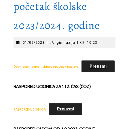
početak školske
2023/2024. godine
01/09/2023
gimnazija
01/09/2023
|
gimnazija
|
10:23
Preuzmi
Obavijestenje-ucenicima-za-pocetak-nastave
RASPORED UČIONICA ZA 1. I 2. ČAS
(ČOZ)
Preuzmi
RASPORED-UCIONICA