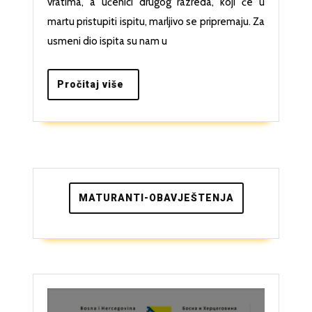
na
vratima, a učenici drugog razreda, koji će u
njemačkom
martu pristupiti ispitu, marljivo se pripremaju. Za
jeziku
usmeni dio ispita su nam u
Pročitaj
Pročitaj više
više
MATURANTI-OBAVJEŠTENJA