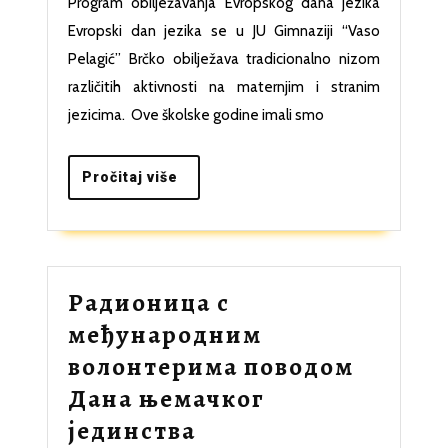
Program obilježavanja Evropskog dana jezika
jezika
Evropski dan jezika se u JU Gimnaziji “Vaso
Pelagić” Brčko obilježava tradicionalno nizom
različitih aktivnosti na maternjim i stranim
jezicima. Ove školske godine imali smo
Pročitaj
Pročitaj više
više
Радионица с
међународним
волонтерима поводом
Дана њемачког
Радионица
јединства