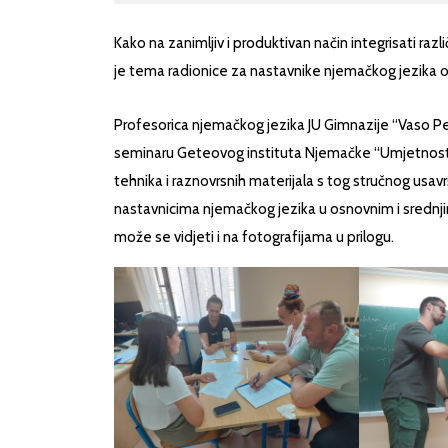
Kako na zanimljiv i produktivan način integrisati razl
je tema radionice za nastavnike njemačkog jezika o
Profesorica njemačkog jezika JU Gimnazije “Vaso Pel
seminaru Geteovog instituta Njemačke “Umjetnost i k
tehnika i raznovrsnih materijala s tog stručnog usav
nastavnicima njemačkog jezika u osnovnim i srednji
može se vidjeti i na fotografijama u prilogu.