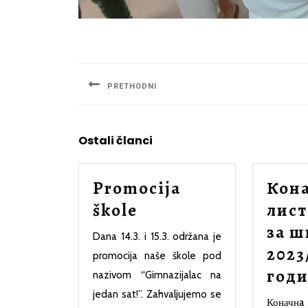
Navigacija
članaka
PRETHODNI
Previous
post:
Ostali članci
Promocija
Кона
Promocija
škole
лист
škole
за ш
Dana 14.3. i 15.3. održana je
2023
promocija naše škole pod
год
nazivom “Gimnazijalac na
jedan sat!”. Zahvaljujemo se
Коначнa 