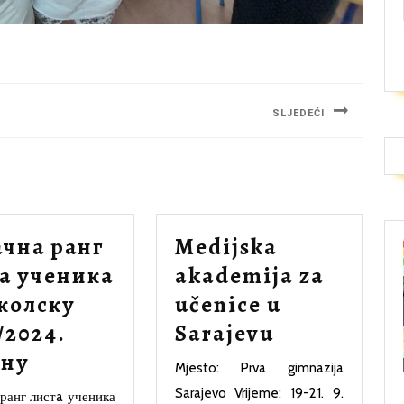
SLJEDEĆI
Next
post:
чна ранг
Medijska
а ученика
akademija za
колску
učenice u
Medijska
/2024.
Sarajevu
Коначна
akademija
ину
Mjesto: Prva gimnazija
ранг
za
Sarajevo Vrijeme: 19-21. 9.
ранг листa ученика