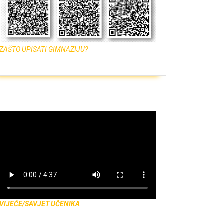
ZAŠTO UPISATI GIMNAZIJU?
VIJEĆE/SAVJET UČENIKA