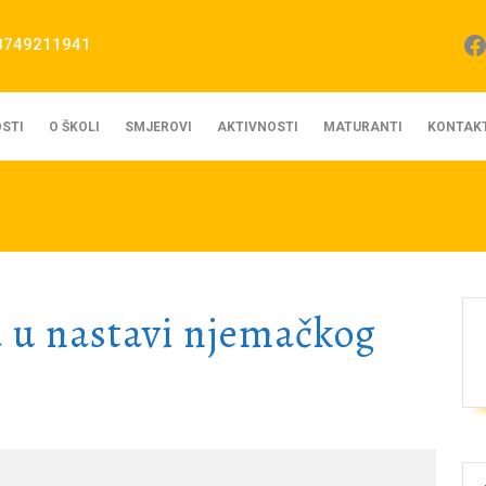
Fa
8749211941
STI
O ŠKOLI
SMJEROVI
AKTIVNOSTI
MATURANTI
KONTAK
a u nastavi njemačkog