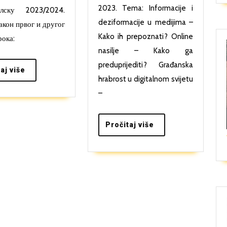
листа
učenice
2023. Tema: Informacije i
лску 2023/2024.
ученика
u
deziformacije u medijima –
акон првог и другог
Kako ih prepoznati? Online
за
Sarajevu
рока:
nasilje – Kako ga
школску
preduprijediti? Građanska
2023/2024.
Pročitaj
aj više
hrabrost u digitalnom svijetu
više
годину
–
Pročitaj
Pročitaj više
više