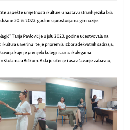
ičite aspekte umjetnosti i kulture u nastavu stranih jezika bila
držane 30. 8. 2023. godine u prostorijama gimnazije.
agić” Tanja Pavlović je u julu 2023. godine učestvovala na
ultura u Berlinu” te je pripremila izbor adekvatnih sadržaja,
ršavanja koje je prenijela koleginicama i kolegama
m školama u Brčkom. A da je učenje i usavršavanje zabavno,