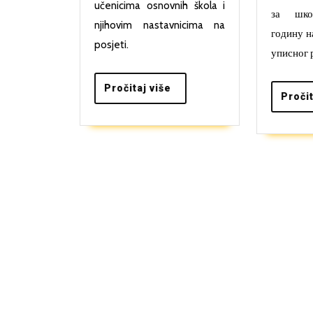
učenicima osnovnih škola i
за шко
njihovim nastavnicima na
годину н
posjeti.
уписног 
Pročitaj
Pročitaj više
Pročit
više