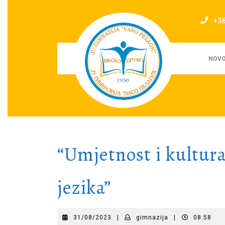
Skip
to
+3
content
NOVO
“Umjetnost i kultur
jezika”
31/08/2023
gimnazija
31/08/2023
|
gimnazija
|
08:58