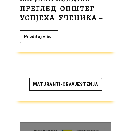
ПРЕГЛЕД ОПШТЕГ
PREGL
УСПЈЕХА УЧЕНИКА –
OPŠTE
USPJE
Pročitaj
Pročitaj više
više
UČENI
ПРЕГЛ
ОПШТ
УСПЈЕ
УЧЕНИ
MATURANTI-OBAVJEŠTENJA
–