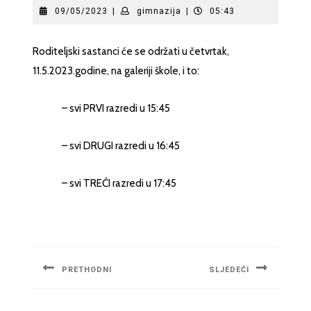
09/05/2023
gimnazija
09/05/2023
|
gimnazija
|
05:43
Roditeljski sastanci će se održati u četvrtak,
11.5.2023.godine, na galeriji škole, i to:
– svi PRVI razredi u 15:45
– svi DRUGI razredi u 16:45
– svi TREĆI razredi u 17:45
Navigacija
članaka
PRETHODNI
SLJEDEĆI
Previous
Next
post:
post: