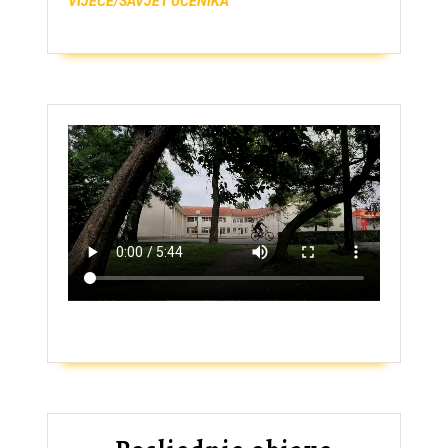
VIJEĆE/SAVJET UČENIKA
ZAŠTO UPISATI GIMNAZIJU?