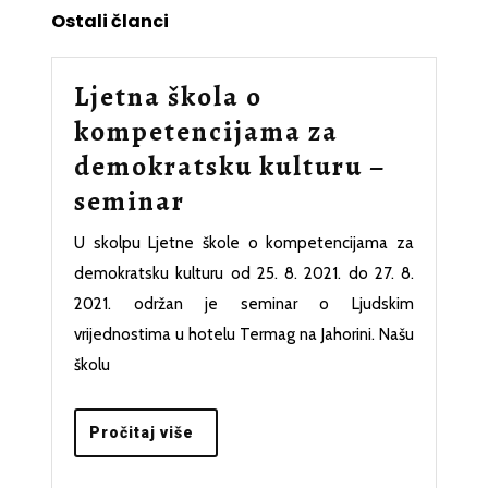
Ostali članci
Ljetna škola o
kompetencijama za
demokratsku kulturu –
Ljetna
seminar
škola
U skolpu Ljetne škole o kompetencijama za
o
demokratsku kulturu od 25. 8. 2021. do 27. 8.
kompetencijama
2021. održan je seminar o Ljudskim
za
vrijednostima u hotelu Termag na Jahorini. Našu
školu
demokratsku
kulturu
Pročitaj
Pročitaj više
–
više
seminar