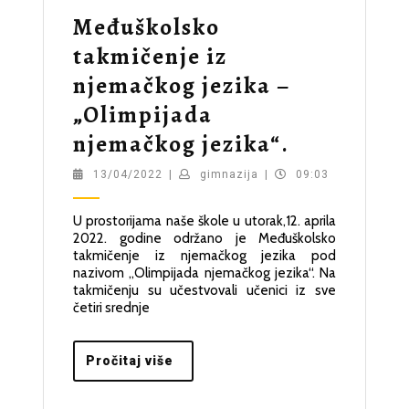
Međuškolsko
takmičenje iz
njemačkog jezika –
„Olimpijada
Međuškols
njemačkog jezika“.
takmičenj
13/04/2022
gimnazija
13/04/2022
|
gimnazija
|
09:03
iz
U prostorijama naše škole u utorak,12. aprila
njemačko
2022. godine održano je Međuškolsko
jezika
takmičenje iz njemačkog jezika pod
nazivom „Olimpijada njemačkog jezika“. Na
–
takmičenju su učestvovali učenici iz sve
četiri srednje
„Olimpija
njemačko
Pročitaj
Pročitaj više
jezika“.
više