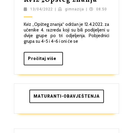
„Opšteg
13/04/2022
gimnazija
13/04/2022
|
gimnazija
|
08:50
znanja“
Kviz „Opšteg znanja“ održan je 12.4.2022. za
učenike 4. razreda koji su bili podijeljeni u
dvije grupe po tri odjeljenja. Pobjednici
grupa su 4-5 i 4-6 i oni će se
Pročitaj
Pročitaj više
više
MATURANTI-OBAVJEŠTENJA