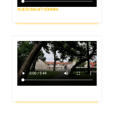
VIJEĆE/SAVJET UČENIKA
ZAŠTO UPISATI GIMNAZIJU?