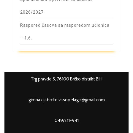
2026/2027.
Raspored časova sa rasporedom učionica
– 1.6.
Trg pravde 3, 76100 Brčko distrikt BiH
gimnazijabrcko.vasopelagic@gmail.com
049/211-941