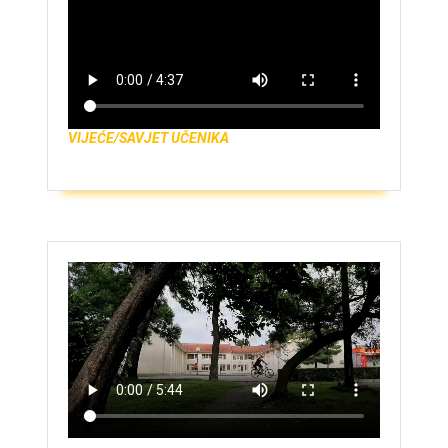
VIJEĆE/SAVJET UČENIKA
ZAŠTO UPISATI GIMNAZIJU?