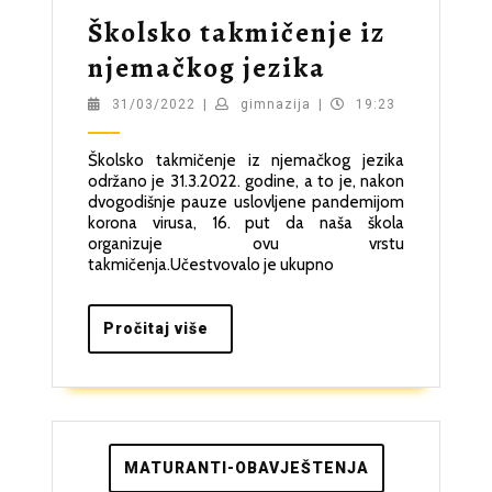
Školsko takmičenje iz
Školsko
njemačkog jezika
takmičenje
31/03/2022
gimnazija
31/03/2022
|
gimnazija
|
19:23
iz
Školsko takmičenje iz njemačkog jezika
njemačkog
održano je 31.3.2022. godine, a to je, nakon
jezika
dvogodišnje pauze uslovljene pandemijom
korona virusa, 16. put da naša škola
organizuje ovu vrstu
takmičenja.Učestvovalo je ukupno
Pročitaj
Pročitaj više
više
MATURANTI-OBAVJEŠTENJA