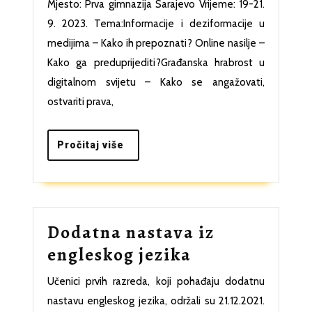
–
Mjesto: Prva gimnazija Sarajevo Vrijeme: 19-21.
za
9. 2023. Tema:Informacije i deziformacije u
učenice
medijima – Kako ih prepoznati? Online nasilje –
Kako ga preduprijediti?Građanska hrabrost u
digitalnom svijetu – Kako se angažovati,
ostvariti prava,
Pročitaj
Pročitaj više
više
Dodatna nastava iz
Dodatna
engleskog jezika
nastava
Učenici prvih razreda, koji pohađaju dodatnu
iz
nastavu engleskog jezika, održali su 21.12.2021.