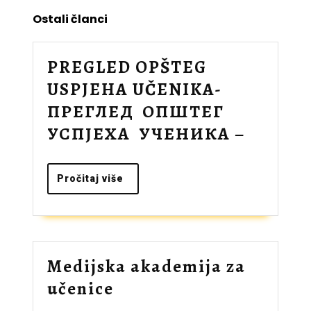
Ostali članci
PREGLED OPŠTEG
USPJEHA UČENIKA-
ПРЕГЛЕД ОПШТЕГ
PREGL
УСПЈЕХА УЧЕНИКА –
OPŠTE
USPJE
Pročitaj
Pročitaj više
više
UČENI
ПРЕГЛ
ОПШТ
Medijska akademija za
УСПЈЕ
Medijska
učenice
УЧЕНИ
akademija