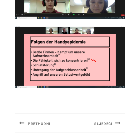
Navigacija
članaka
PRETHODNI
SLJEDEĆI
Previous
Next
post:
post: