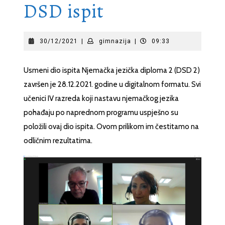
DSD ispit
30/12/2021
gimnazija
30/12/2021
|
gimnazija
|
09:33
Usmeni dio ispita Njemačka jezička diploma 2 (DSD 2)
završen je 28.12.2021. godine u digitalnom formatu. Svi
učenici IV razreda koji nastavu njemačkog jezika
pohađaju po naprednom programu uspješno su
položili ovaj dio ispita. Ovom prilikom im čestitamo na
odličnim rezultatima.