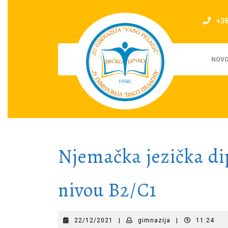
Skip
to
+3
content
NOVO
Njemačka jezička di
nivou B2/C1
22/12/2021
gimnazija
22/12/2021
|
gimnazija
|
11:24