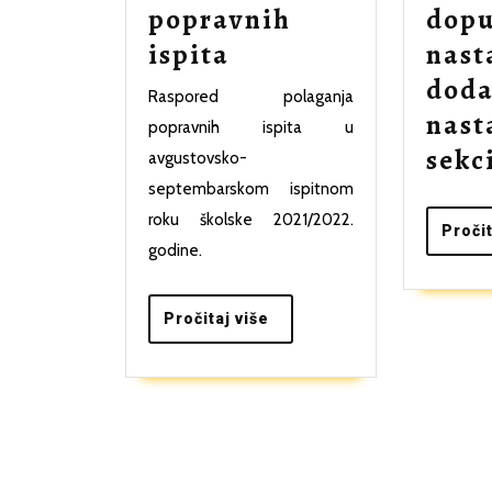
popravnih
dop
Raspored
ispita
nast
polaganja
doda
Raspored polaganja
popravnih
nast
popravnih ispita u
ispita
sekc
avgustovsko-
septembarskom ispitnom
roku školske 2021/2022.
Pročit
godine.
Pročitaj
Pročitaj više
više