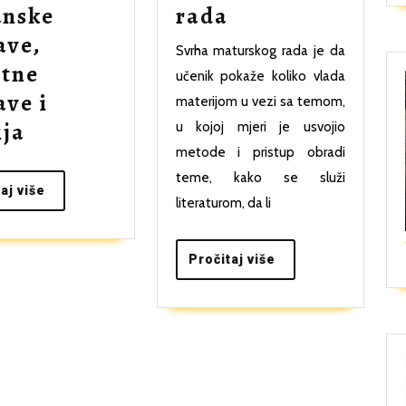
Izrada
unske
rada
maturskog
ave,
Svrha maturskog rada je da
rada
tne
učenik pokaže koliko vlada
ave i
materijom u vezi sa temom,
Termini
ija
u kojoj mjeri je usvojio
metode i pristup obradi
održavanja
teme, kako se služi
dopunske
Pročitaj
aj više
literaturom, da li
više
nastave,
dodatne
Pročitaj
Pročitaj više
nastave
više
i
sekcija