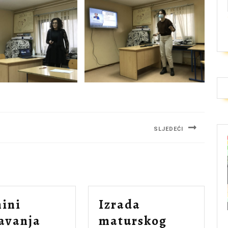
SLJEDEĆI
Next
post:
ini
Izrada
avanja
maturskog