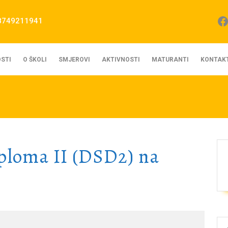
Fa
8749211941
STI
O ŠKOLI
SMJEROVI
AKTIVNOSTI
MATURANTI
KONTAK
ploma II (DSD2) na