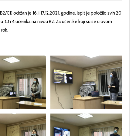
C1) održan je 16. i 17.12.2021. godine. Ispit je položilo svih 20
ivou C1 i 4 učenika na nivou B2. Za učenike koji su se u ovom
 rok.