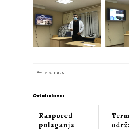
Navigacija
članaka
PRETHODNI
Previous
post:
Ostali članci
Raspored
Term
polaganja
održ