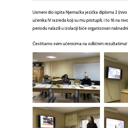
Usmeni dio ispita Njemačka jezička diploma 2 (nivo B2/
učenika IV razreda koji su mu pristupili, i to 16 na n
periodu nalazili u izolaciji biće organizovan naknadni
Čestitamo svim učenicima na odličnim rezultatima!