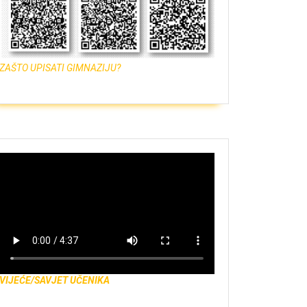
ZAŠTO UPISATI GIMNAZIJU?
VIJEĆE/SAVJET UČENIKA