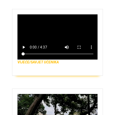
VIJEĆE/SAVJET UČENIKA