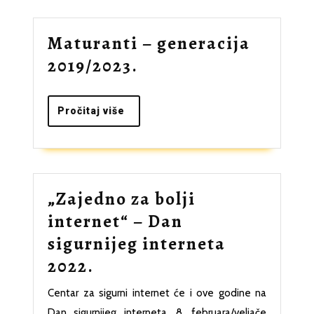
Maturanti – generacija
Maturanti
2019/2023.
–
generacija
Pročitaj
Pročitaj više
više
2019/2023.
„Zajedno za bolji
internet“ – Dan
sigurnijeg interneta
„Zajedno
2022.
za
Centar za sigurni internet će i ove godine na
bolji
Dan sigurnijeg interneta, 8. februara/veljače