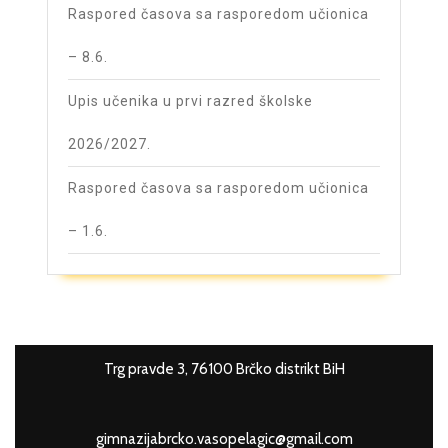
Raspored časova sa rasporedom učionica
– 8.6.
Upis učenika u prvi razred školske
2026/2027.
Raspored časova sa rasporedom učionica
– 1.6.
Trg pravde 3, 76100 Brčko distrikt BiH
gimnazijabrcko.vasopelagic@gmail.com