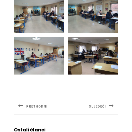
Navigacija
članaka
PRETHODNI
SLJEDEĆI
Previous
Next
post:
post:
Ostali članci