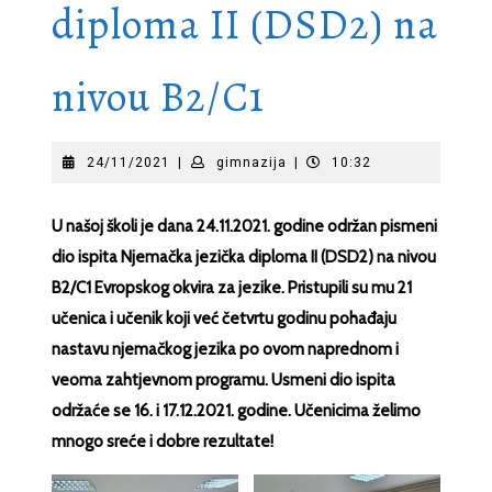
diploma II (DSD2) na
nivou B2/C1
24/11/2021
gimnazija
24/11/2021
|
gimnazija
|
10:32
U našoj školi je dana 24.11.2021. godine održan pismeni
dio ispita Njemačka jezička diploma II (DSD2) na nivou
B2/C1 Evropskog okvira za jezike. Pristupili su mu 21
učenica i učenik koji već četvrtu godinu pohađaju
nastavu njemačkog jezika po ovom naprednom i
veoma zahtjevnom programu. Usmeni dio ispita
održaće se 16. i 17.12.2021. godine. Učenicima želimo
mnogo sreće i dobre rezultate!