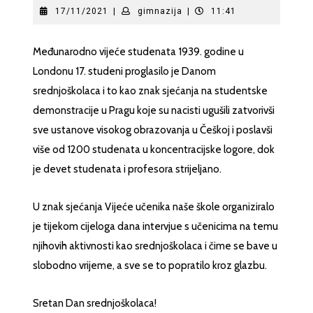
17/11/2021
gimnazija
17/11/2021
|
gimnazija
|
11:41
Međunarodno vijeće studenata 1939. godine u
Londonu 17. studeni proglasilo je Danom
srednjoškolaca i to kao znak sjećanja na studentske
demonstracije u Pragu koje su nacisti ugušili zatvorivši
sve ustanove visokog obrazovanja u Češkoj i poslavši
više od 1200 studenata u koncentracijske logore, dok
je devet studenata i profesora strijeljano.
U znak sjećanja Vijeće učenika naše škole organiziralo
je tijekom cijeloga dana intervjue s učenicima na temu
njihovih aktivnosti kao srednjoškolaca i čime se bave u
slobodno vrijeme, a sve se to popratilo kroz glazbu.
Sretan Dan srednjoškolaca!