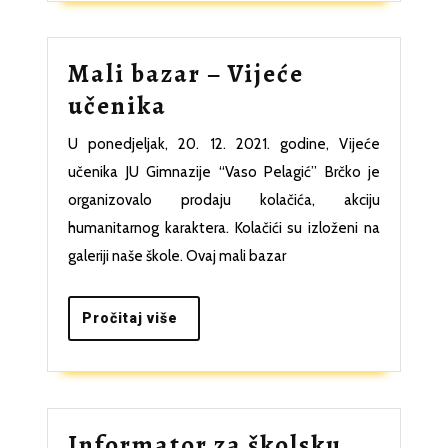
Mali bazar – Vijeće
Mali
učenika
bazar
U ponedjeljak, 20. 12. 2021. godine, Vijeće
–
učenika JU Gimnazije “Vaso Pelagić” Brčko je
Vijeće
organizovalo prodaju kolačića, akciju
učenika
humanitarnog karaktera. Kolačići su izloženi na
galeriji naše škole. Ovaj mali bazar
Pročitaj
Pročitaj više
više
Informator za školsku