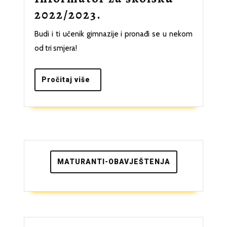
Informator
2022/2023.
za
Budi i ti učenik gimnazije i pronađi se u nekom
školsku
od tri smjera!
2022/2023.
Pročitaj
Pročitaj više
više
MATURANTI-OBAVJEŠTENJA