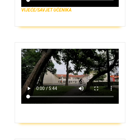
VIJEĆE/SAVJET UČENIKA
ZAŠTO UPISATI GIMNAZIJU?