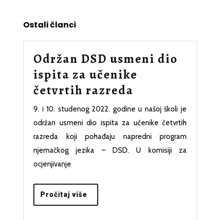
Previous
Next
post:
post:
Ostali članci
Održan DSD usmeni dio
ispita za učenike
Održan
četvrtih razreda
DSD
9. i 10. studenog 2022. godine u našoj školi je
usmeni
održan usmeni dio ispita za učenike četvrtih
dio
razreda koji pohađaju napredni program
ispita
njemačkog jezika – DSD. U komisiji za
ocjenjivanje
za
učenike
Pročitaj
Pročitaj više
četvrtih
više
razreda