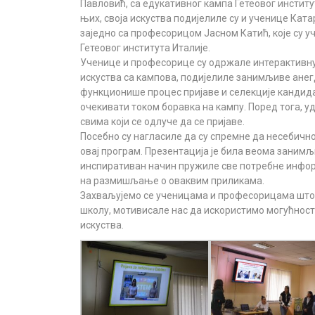
Павловић, са едукативног кампа Гетеовог институ
њих, своја искуства подијелиле су и ученице Кат
заједно са професорицом Јасном Катић, које су 
Гетеовог института Италије.
Ученицe и професорице су одржале интерактивну 
искуства са кампова, подијелиле занимљиве анегдо
функционише процес пријаве и селекције кандидата
очекивати током боравка на кампу. Поред тога, уд
свима који се одлуче да се пријаве.
Посебно су нагласиле да су спремне да несебичн
овај програм. Презентација је била веома занимљи
инспиративан начин пружиле све потребне информ
на размишљање о оваквим приликама.
Захваљујемо се ученицама и професорицама што с
школу, мотивисале нас да искористимо могућности
искуства.