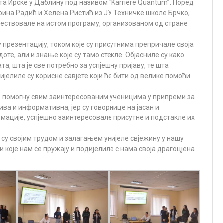
та Ирске у Даблину под називом “Karriere Quantum”. Поред
арина Радић и Хелена Ристић из ЈУ Техничке школе Брчко,
учествовале на истом програму, организованом од стране
презентацију, током које су присутнима препричале своја
те, али и знање које су тамо стекле. Објасниле су како
, шта је све потребно за успјешну пријаву, те шта
ијелиле су корисне савјете који ће бити од велике помоћи
о помогну свим заинтересованим ученицима у припреми за
ва и информативна, јер су говорнице на јасан и
ације, успјешно заинтересовале присутне и подстакле их
у својим трудом и залагањем унијеле свјежину у нашу
 које нам се пружају и подијелиле с нама своја драгоцјена