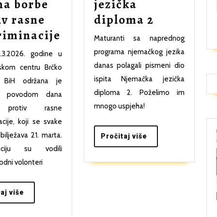
tenzprojekt
na borbe
jezička
Održan
iv rasne
diploma 2
Radionica
pismeni
riminacije
Maturanti sa naprednog
povodom
dio
programa njemačkog jezika
.3.2026. godine u
obilježavanja
ispita
danas polagali pismeni dio
skom centru Brčko
Meðunarodnog
Njemačka
ispita Njemačka jezička
ta BiH održana je
diploma 2. Poželimo im
dana
jezička
ca povodom dana
mnogo uspjeha!
 protiv rasne
borbe
diploma
acije, koji se svake
protiv
2
bilježava 21. marta.
Pročitaj
Pročitaj više
rasne
više
aciju su vodili
diskriminacije
dni volonteri
Pročitaj
aj više
više