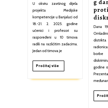
Medienkompe
g da
U okviru završnog dijela
in
prot
projekta Medijske
Banja
disk
kompetencije u Banjaluci od
Luka
18.-21. 2. 2025. godine
Dana 19
učenici i profesori su
Omladin
raspoređeni u 10 timova
distrik
radili na različitim zadacima.
radioni
Jedan od timova je
borbe
diskrimin
Pročitaj
Pročitaj više
godine o
više
Prezent
međunaro
Pročit