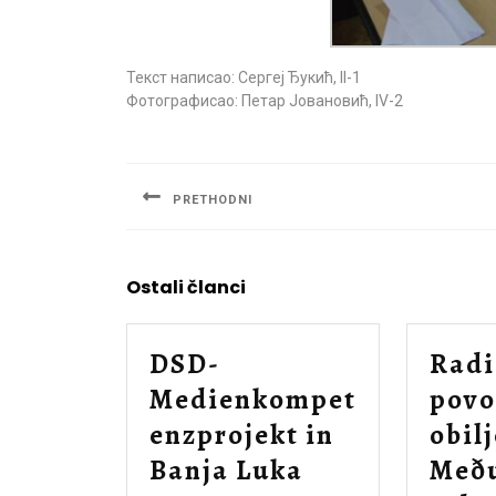
Текст написао: Сергеј Ђукић, II-1
Фотографисао: Петар Јовановић, IV-2
Navigacija
članaka
PRETHODNI
Previous
post:
Ostali članci
DSD-
Radi
Medienkompet
pov
enzprojekt in
obil
DSD-
Banja Luka
Með