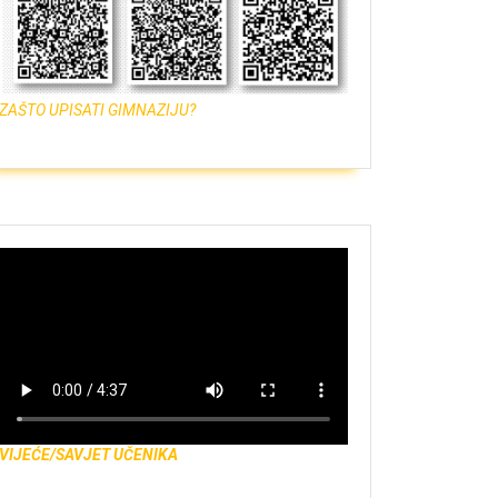
ZAŠTO UPISATI GIMNAZIJU?
VIJEĆE/SAVJET UČENIKA