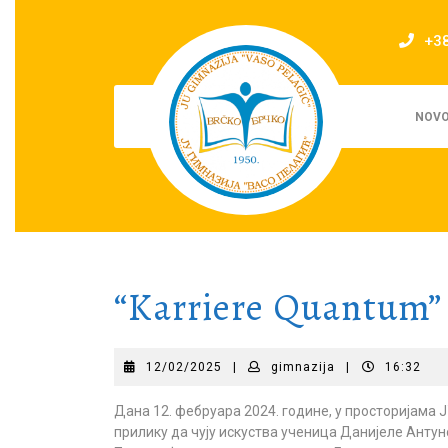
Skip
to
+3
content
NOVO
“Karriere Quantum” 
12/02/2025
gimnazija
12/02/2025
|
gimnazija
|
16:32
Дана 12. фебруара 2024. године, у просторијама Ј
прилику да чују искуства ученица Данијеле Анту