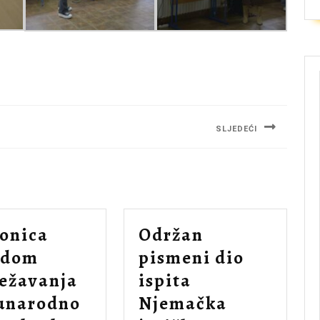
SLJEDEĆI
Next
post:
onica
Održan
odom
pismeni dio
ježavanja
ispita
unarodno
Njemačka