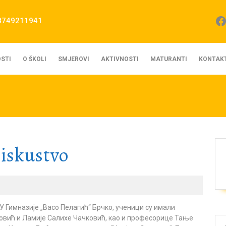
Fa
8749211941
STI
O ŠKOLI
SMJEROVI
AKTIVNOSTI
MATURANTI
KONTAK
iskustvo
У Гимназије „Васо Пелагић“ Брчко, ученици су имали
новић и Ламије Салихе Чачковић, као и професорице Тање