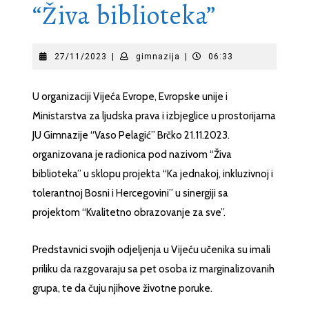
“Živa biblioteka”
27/11/2023
gimnazija
27/11/2023
|
gimnazija
|
06:33
U organizaciji Vijeća Evrope, Evropske unije i
Ministarstva za ljudska prava i izbjeglice u prostorijama
JU Gimnazije “Vaso Pelagić” Brčko 21.11.2023.
organizovana je radionica pod nazivom “Živa
biblioteka” u sklopu projekta “Ka jednakoj, inkluzivnoj i
tolerantnoj Bosni i Hercegovini” u sinergiji sa
projektom “Kvalitetno obrazovanje za sve”.
Predstavnici svojih odjeljenja u Vijeću učenika su imali
priliku da razgovaraju sa pet osoba iz marginalizovanih
grupa, te da čuju
njihove životne poruke.