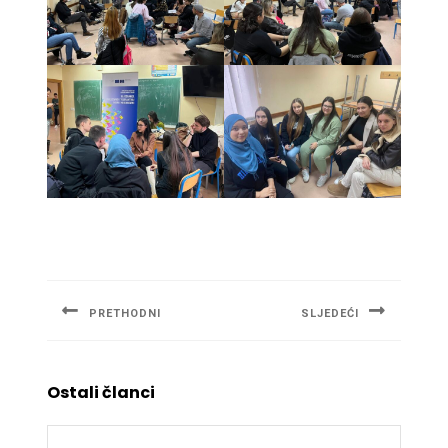
Navigacija
članaka
PRETHODNI
SLJEDEĆI
Previous
Next
post:
post:
Ostali članci