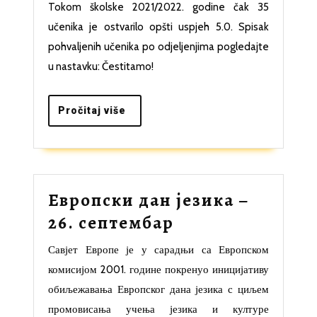
učenici
Tokom školske 2021/2022. godine čak 35
sa
učenika je ostvarilo opšti uspjeh 5.0. Spisak
prosjekom
pohvaljenih učenika po odjeljenjima pogledajte
5.0
u nastavku: Čestitamo!
Pročitaj
Pročitaj više
više
Европски дан језика –
Европски
26. септембар
дан
Савјет Европе је у сарадњи са Европском
језика
комисијом 2001. године покренуо иницијативу
–
обиљежавања Европског дана језика с циљем
26.
промовисања учења језика и културе