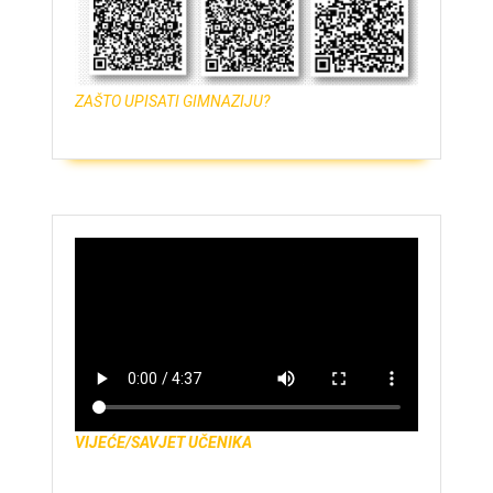
ZAŠTO UPISATI GIMNAZIJU?
VIJEĆE/SAVJET UČENIKA