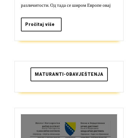
различитости. Од тада се широм Европе овај
септембар
Pročitaj
Pročitaj više
više
MATURANTI-OBAVJEŠTENJA