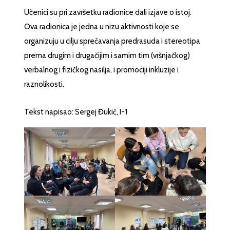
Učenici su pri završetku radionice dali izjave o istoj.
Ova radionica je jedna u nizu aktivnosti koje se
organizuju u cilju sprečavanja predrasuda i stereotipa
prema drugim i drugačijim i samim tim (vršnjačkog)
verbalnog i fizičkog nasilja, i promociji inkluzije i
raznolikosti.
Tekst napisao: Sergej Đukić, I-1