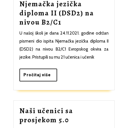
Njemačka jezička
diploma II (DSD2) na
Njemačka
nivou B2/C1
jezička
U našoj školi je dana 24.11.2021. godine održan
diploma
pismeni dio ispita Njemačka jezička diploma II
II
(DSD2) na nivou B2/C1 Evropskog okvira za
(DSD2)
jezike. Pristupili su mu 21 učenica i učenik
na
nivou
Pročitaj
Pročitaj više
više
B2/C1
Naši učenici sa
Naši
prosjekom 5.0