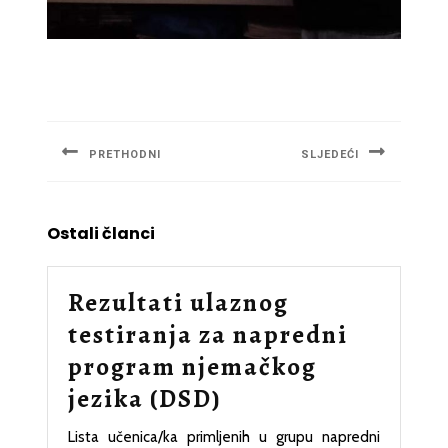
Navigacija
članaka
PRETHODNI
SLJEDEĆI
Previous
Next
post:
post:
Ostali članci
Rezultati ulaznog
testiranja za napredni
program njemačkog
Rezultati
jezika (DSD)
ulaznog
Lista učenica/ka primljenih u grupu napredni