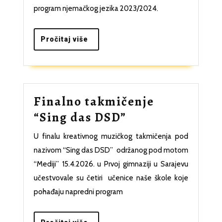
testiranja
program njemačkog jezika 2023/2024.
za
napredni
Pročitaj
Pročitaj više
više
program
njemačkog
jezika
Finalno takmičenje
(DSD)
Finalno
“Sing das DSD”
takmičenje
U finalu kreativnog muzičkog takmičenja pod
“Sing
nazivom “Sing das DSD” održanog pod motom
das
“Mediji” 15.4.2026. u Prvoj gimnaziji u Sarajevu
DSD”
učestvovale su četiri učenice naše škole koje
pohađaju napredni program