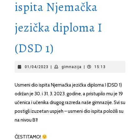
ispita Njemačka
jezička diploma I
(DSD 1)
01/04/2023
gimnazija
01/04/2023
|
gimnazija
|
15:13
Usmeni dio ispita Njemačka jezička diploma I (DSD 1)
održan je 30. i 31. 3. 2023. godine, a pristupilo mu je 19
učenica i učenika drugog razreda naše gimnazije. Svi su
postigli izuzetan uspjeh – usmeni dio ispita položili su
na nivou B1!
ČESTITAMO!