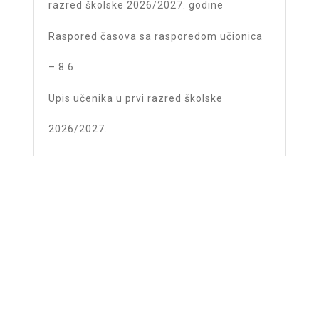
razred školske 2026/2027. godine
Raspored časova sa rasporedom učionica
– 8.6.
Upis učenika u prvi razred školske
2026/2027.
Raspored časova sa rasporedom učionica
– 1.6.
Trg pravde 3, 76100 Brčko distrikt BiH