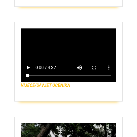
VIJEĆE/SAVJET UČENIKA