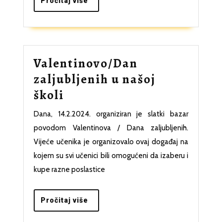
Pročitaj
Pročitaj više
više
Valentinovo/Dan
zaljubljenih u našoj
Valentinovo/Dan
školi
zaljubljenih
Dana, 14.2.2024. organiziran je slatki bazar
u
povodom Valentinova / Dana zaljubljenih.
našoj
Vijeće učenika je organizovalo ovaj događaj na
školi
kojem su svi učenici bili omogućeni da izaberu i
kupe razne poslastice
Pročitaj
Pročitaj više
više