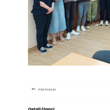
Navigacija
članaka
PRETHODNI
Previous
post:
Ostali članci