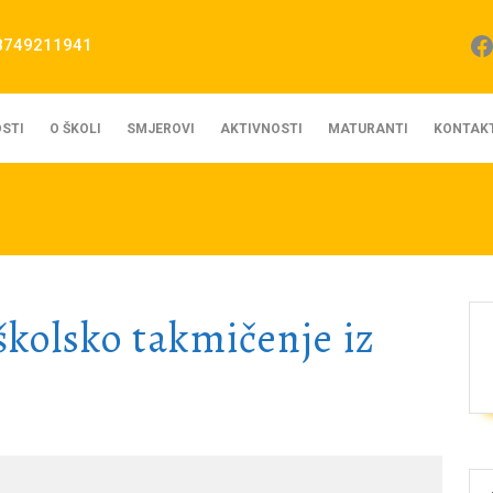
Fa
8749211941
STI
O ŠKOLI
SMJEROVI
AKTIVNOSTI
MATURANTI
KONTAK
školsko takmičenje iz