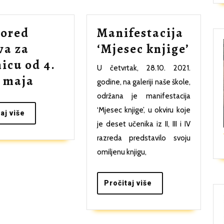
ored
Manifestacija
Manif
va za
‘Mjesec knjige’
‘Mjes
icu od 4.
U četvrtak, 28.10. 2021.
Raspored
knjig
. maja
godine, na galeriji naše škole,
časova
održana je manifestacija
za
‘Mjesec knjige’, u okviru koje
Pročitaj
aj više
više
je deset učenika iz II, III i IV
sedmicu
razreda predstavilo svoju
od
omiljenu knjigu,
4.
do
Pročitaj
Pročitaj više
8.
više
maja