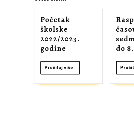
Početak
Rasp
školske
časo
2022/2023.
sedm
Početak
godine
do 8
školske
2022/2023.
Pročitaj
Pročitaj više
Pročit
više
godine