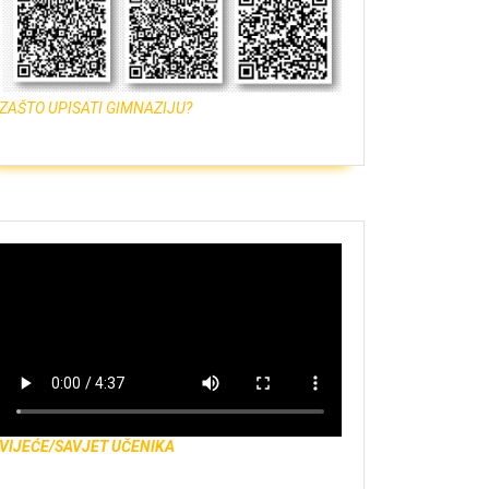
ZAŠTO UPISATI GIMNAZIJU?
VIJEĆE/SAVJET UČENIKA