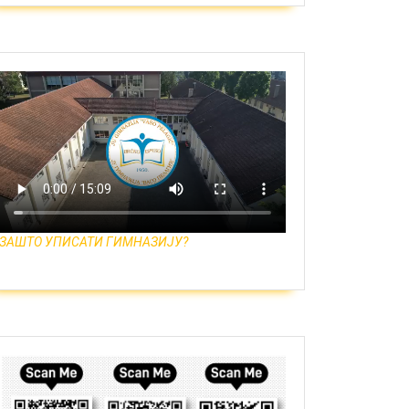
estacija
ec
e’
ЗАШТО УПИСАТИ ГИМНАЗИЈУ?