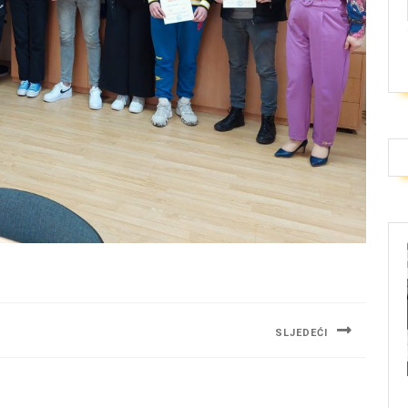
SLJEDEĆI
Next
post: