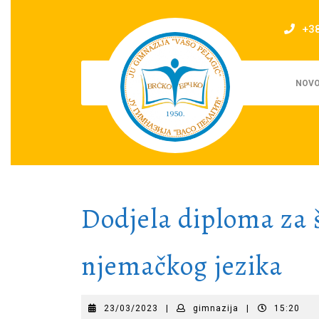
Skip
to
+3
content
NOVO
Dodjela diploma za 
njemačkog jezika
23/03/2023
gimnazija
23/03/2023
|
gimnazija
|
15:20