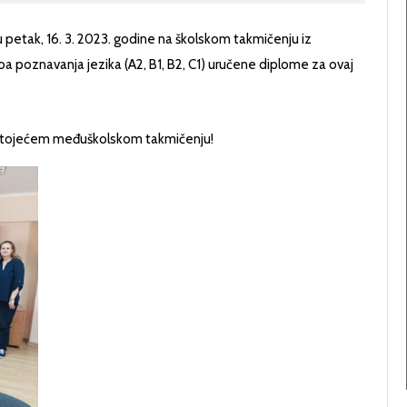
u petak, 16. 3. 2023. godine na školskom takmičenju iz
ivoa poznavanja jezika (A2, B1, B2, C1) uručene diplome za ovaj
dstojećem međuškolskom takmičenju!