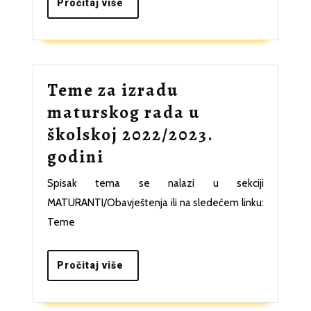
Pročitaj
Pročitaj više
više
Teme za izradu
maturskog rada u
školskoj 2022/2023.
Teme
godini
za
Spisak tema se nalazi u sekciji
izradu
MATURANTI/Obavještenja ili na sledećem linku:
maturskog
Teme
rada
u
Pročitaj
Pročitaj više
više
školskoj