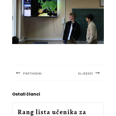
Navigacija
članaka
PRETHODNI
SLJEDEĆI
Previous
Next
post:
post:
Ostali članci
Rang lista učenika za