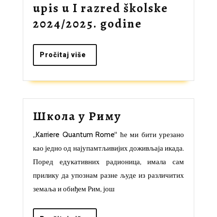
upis u I razred školske
Rang
2024/2025. godine
lista
učenika
Pročitaj
Pročitaj više
više
za
upis
u
Школа
Школа у Риму
I
у
razred
„Karriere Quantum Rome“ ће ми бити урезано
Риму
školske
као једно од најупамтљивијих доживљаја икада.
2024/2025.
Поред едукативних радионица, имала сам
godine
прилику да упознам разне људе из различитих
земаља и обиђем Рим, још