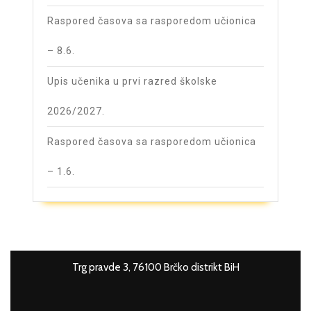
Raspored časova sa rasporedom učionica
– 8.6.
Upis učenika u prvi razred školske
2026/2027.
Raspored časova sa rasporedom učionica
– 1.6.
Trg pravde 3, 76100 Brčko distrikt BiH