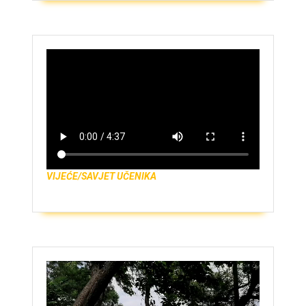
VIJEĆE/SAVJET UČENIKA