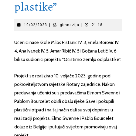
plastike”
10/02/2023
gimnazija
10/02/2023
|
gimnazija
|
21:18
Učenici naše škole Miloš Ristanić IV. 3, Enela Borović IV.
4, Ana Ivanek IV. 5, Amar Ribić IV. 5 i Božana Letić IV. 6
bili su sudionici projekta “Očistimo zemlju od plastike”.
Projekt se realizirao 10. veljače 2023. godine pod
pokroviteljstvom svjetske Rotary zajednice. Nakon
predavanja učenici su s predavačima Elmom Swenne i
Pablom Bourcelet obišli obalu rijeke Save i pokupili
plastični otpad i na taj način dali su svoj doprinos u
realizaciji projekta. Elmo Swenne i Pablo Bourcelet
dolaze iz Belgije i putujući svijetom promoviraju ovaj
projekt.