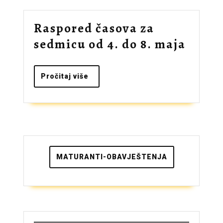
11.5.
Raspored časova za
Raspo
sedmicu od 4. do 8. maja
časov
za
Pročitaj
Pročitaj više
više
sedmi
od
4.
do
8.
MATURANTI-OBAVJEŠTENJA
maja