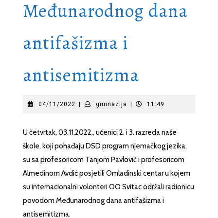
Međunarodnog dana
antifašizma i
antisemitizma
04/11/2022
gimnazija
04/11/2022
|
gimnazija
|
11:49
U četvrtak, 03.11.2022., učenici 2. i 3. razreda naše
škole, koji pohađaju DSD program njemačkog jezika,
su sa profesoricom Tanjom Pavlović i profesoricom
Almedinom Avdić posjetili Omladinski centar u kojem
su internacionalni volonteri OO Svitac održali radionicu
povodom Međunarodnog dana antifašizma i
antisemitizma.