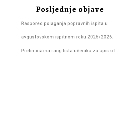
Posljednje objave
Raspored polaganja popravnih ispita u
avgustovskom ispitnom roku 2025/2026.
Preliminarna rang lista učenika za upis u I
razred školske 2026/2027. godine
Raspored časova sa rasporedom učionica
– 8.6.
Upis učenika u prvi razred školske
2026/2027.
Raspored časova sa rasporedom učionica