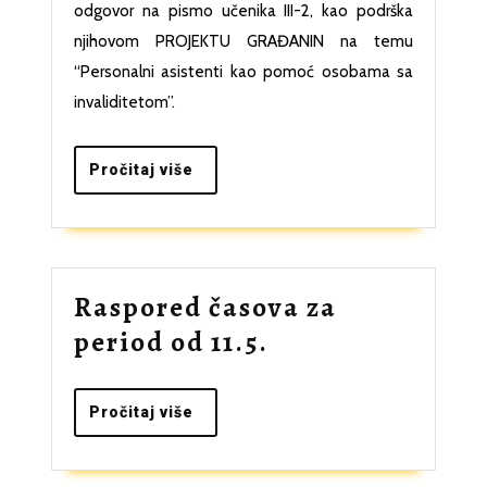
na
odgovor na pismo učenika III-2, kao podrška
pismo
njihovom PROJEKTU GRAĐANIN na temu
učenika
“Personalni asistenti kao pomoć osobama sa
invaliditetom”.
III-
2
Pročitaj
Pročitaj više
više
Raspored časova za
Raspored
period od 11.5.
časova
za
Pročitaj
Pročitaj više
više
period
od