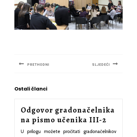
Navigacija
članaka
PRETHODNI
SLJEDEĆI
Previous
Next
post:
post:
Ostali članci
Odgovor gradonačelnika
Odgovo
na pismo učenika III-2
gradona
U prilogu možete pročitati gradonačelnikov