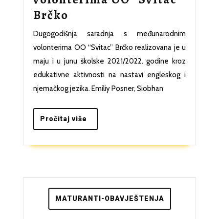
Saradnja
Brčko
sa
Dugogodišnja saradnja s međunarodnim
međunarodnim
volonterima OO “Svitac” Brčko realizovana je u
volonterima
maju i u junu školske 2021/2022. godine kroz
OO
edukativne aktivnosti na nastavi engleskog i
njemačkog jezika. Emiliy Posner, Siobhan
“Svitac”
Brčko
Pročitaj
Pročitaj više
više
MATURANTI-OBAVJEŠTENJA