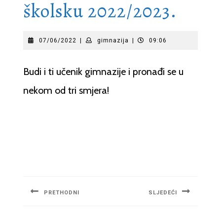
školsku 2022/2023.
07/06/2022
gimnazija
07/06/2022
|
gimnazija
|
09:06
Budi i ti učenik gimnazije i pronađi se u
nekom od tri smjera!
Navigacija
članaka
PRETHODNI
SLJEDEĆI
Previous
Next
post:
post: