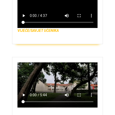
VIJEĆE/SAVJET UČENIKA
ZAŠTO UPISATI GIMNAZIJU?