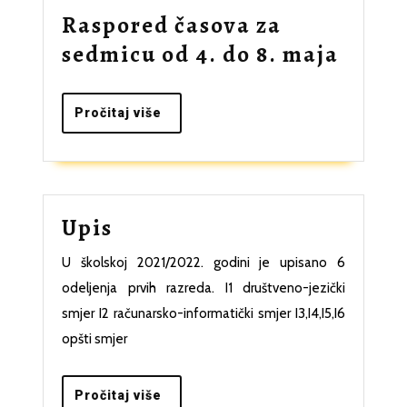
Raspored časova za
Raspo
sedmicu od 4. do 8. maja
časov
za
Pročitaj
Pročitaj više
više
sedmi
od
4.
Upis
Upis
do
8.
U školskoj 2021/2022. godini je upisano 6
maja
odeljenja prvih razreda. I1 društveno-jezički
smjer I2 računarsko-informatički smjer I3,I4,I5,I6
opšti smjer
Pročitaj
Pročitaj više