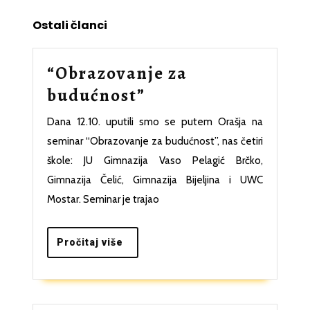
post:
post:
Ostali članci
“Obrazovanje za
“Obrazovanje
budućnost”
za
Dana 12.10. uputili smo se putem Orašja na
budućnost”
seminar “Obrazovanje za budućnost”, nas četiri
škole: JU Gimnazija Vaso Pelagić Brčko,
Gimnazija Čelić, Gimnazija Bijeljina i UWC
Mostar. Seminar je trajao
Pročitaj
Pročitaj više
više