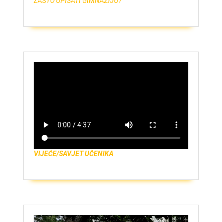
ZAŠTO UPISATI GIMNAZIJU?
VIJEĆE/SAVJET UČENIKA