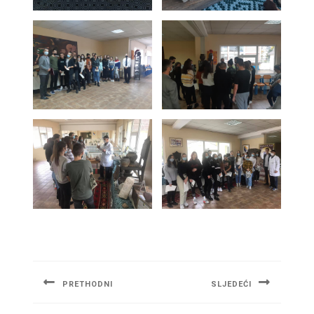
Navigacija
članaka
PRETHODNI
SLJEDEĆI
Previous
Next