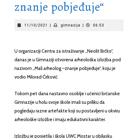
znanje pobjeđuje“
11/10/2021
gimnazija
11/10/2021
|
gimnazija
|
06:53
U organizaciji Centra za istraživanje „Neolit Brčko“,
danas je u Gimnaziji otvorena arheološka izložba pod
nazivom „Mali arheolog –znanje pobjeđuje“, koju je
vodio Milorad Ćirković.
Tokom pet dana nastavno osoblje i učenici brčanske
Gimnazije u holu svoje škole imali su priliku da
pogledaju razne artefakte koji su postavljeni u okviru
arheološke izložbe i imaju edukativni karakter.
Izložbu je posjetila i škola UWC Mostar u obilasku